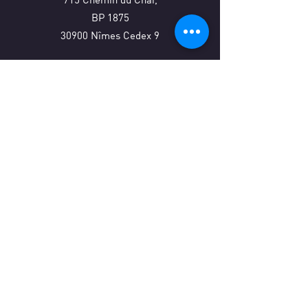
BP 1875
30900 Nîmes Cedex 9
Axup Avignon - Agence
149 rue Jean Dausset,
Zone Agroparc - Le Victoria
Bâtiment B08
84140 Avignon
E-mail
OK
En vous inscrivant vous acceptez de recevoir des
emails et courriers de notre service marketing.