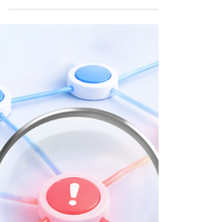
servi sans interruption. On parle souvent de débit,
de fibre, de bande passante. Ce sont des
indicateurs utiles — mais ils ne racontent qu'une
partie de l'histoire. La vraie question n'est pas "à
quelle vitesse circule l'information ?", mais plutôt :
savez-vous ce qu'il se passe sur votre réseau, à tout
moment ? 01 — Le vrai enjeu Un r