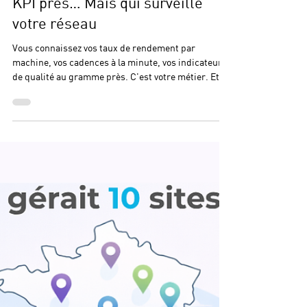
Vous pilotez votre production au
KPI près… Mais qui surveille
votre réseau
Vous connaissez vos taux de rendement par
machine, vos cadences à la minute, vos indicateurs
de qualité au gramme près. C'est votre métier. Et
vous le faites bien ! Mais pendant ce temps… votre
réseau, lui, fait ce qu'il veut. Des zones d'ombre
invisibles. Des performances dégradées que
personne ne voit venir. Des liaisons qui tiennent "à
peu près" — jusqu'au jour où elles ne tiennent plus.
On a tous vécu ce moment : une coupure au mauvais
moment, un ralentissement inexpliqué