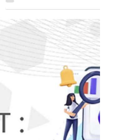
Il y a encore quelques semaines, ce client gérait 10
sites répartis partout en France. 10 infrastructures
télécoms différentes. 10 façons de travailler. Et
surtout… une complexité devenue difficile à piloter
au quotidien. Les équipes perdaient du temps, les
coûts s’accumulaient, et la qualité de service variait
d’un site à l’autre. Objectif : tout simplifier.
Rapidement. Sans perturber l’activité. En 3
semaines, nous avons repensé l’ensemble de leur
téléphonie : Déploiement