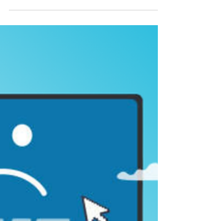
"Téléphonie MODERNE"
Il y a encore quelques années, la téléphonie en
entreprise se résumait à un combiné posé sur un
bureau. Un numéro. Une tonalité. Et souvent… des
limites. Puis tout a changé. Un matin, un
commercial répond à un appel depuis son
ordinateur. L’après-midi, il bascule la conversation
en visio avec son client. Entre deux réunions, il
échange par chat avec son équipe. Et sans même
s’en rendre compte, toutes les interactions sont
automatiquement liées à son CRM. Plus de rupture.
Plu