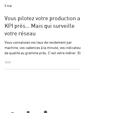
5 mai
Vous pilotez votre production au
KPI près… Mais qui surveille
votre réseau
Vous connaissez vos taux de rendement par
machine, vos cadences à la minute, vos indicateurs
de qualité au gramme près. C'est votre métier. Et
vous le faites bien ! Mais pendant ce temps… votre
réseau, lui, fait ce qu'il veut. Des zones d'ombre
invisibles. Des performances dégradées que
personne ne voit venir. Des liaisons qui tiennent "à
peu près" — jusqu'au jour où elles ne tiennent plus.
On a tous vécu ce moment : une coupure au mauvais
moment, un ralentissement inexpliqué