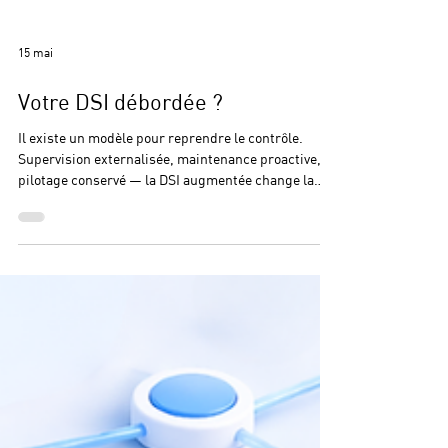
15 mai
Votre DSI débordée ?
Il existe un modèle pour reprendre le contrôle.
Supervision externalisée, maintenance proactive,
pilotage conservé — la DSI augmentée change la
donne pour les entreprises qui veulent scaler sans
subir. Il y a une tension que beaucoup de DSI
connaissent trop bien : les tickets s'accumulent, les
infrastructures vieillissent, les équipes courent
après les incidents — et pendant ce temps, les
projets stratégiques restent en attente. Pas par
manque de volonté. Par manque de bande