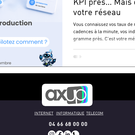
KPI près… Mais q
votre réseau
Vous connaissez vos taux de
cadences à la minute, vos ind
gramme près. C'est votre métie
Mais pendant ce temps… votre r
Des zones d'ombre invisible
dégradées que personne ne voi
tiennent "à peu près" — jusqu
plus. On a tous vécu ce mom
moment, un ralentissement i
INTERNET
INFORMATIQUE
TELECOM
04 66 68 00 00