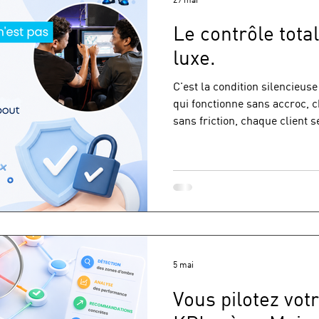
Le contrôle tota
luxe.
C'est la condition silencieus
qui fonctionne sans accroc, 
sans friction, chaque client s
parle souvent de débit, de fi
sont des indicateurs utiles —
partie de l'histoire. La vraie 
vitesse circule l'information 
qu'il se passe sur votre rés
vrai enjeu Un r
5 mai
Vous pilotez vot