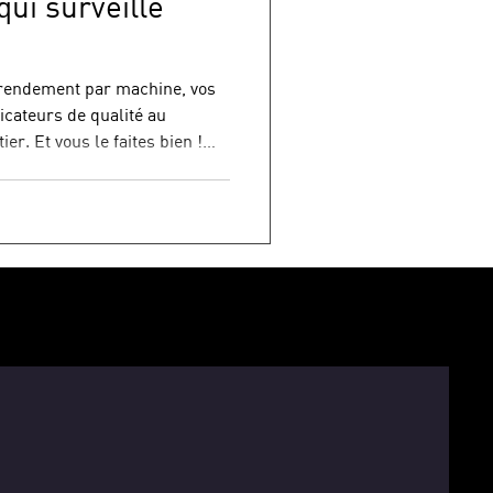
ui surveille
 rendement par machine, vos
icateurs de qualité au
r. Et vous le faites bien !
éseau, lui, fait ce qu'il veut.
s. Des performances
t venir. Des liaisons qui
'au jour où elles ne tiennent
ent : une coupure au mauvais
nexpliqué