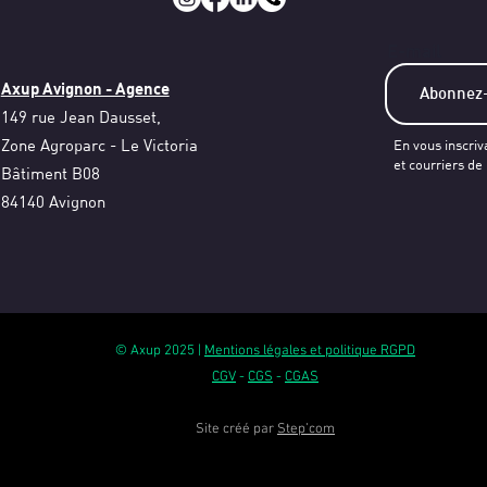
E-mail
Axup Avignon - Agence
149 rue Jean Dausset,
Zone Agroparc - Le Victoria
En vous inscriv
et courriers de
Bâtiment B08
84140 Avignon
© Axup 2025 |
Mentions légales et politique RGPD
CGV
-
CGS
-
CGAS
Site créé par
Step’com