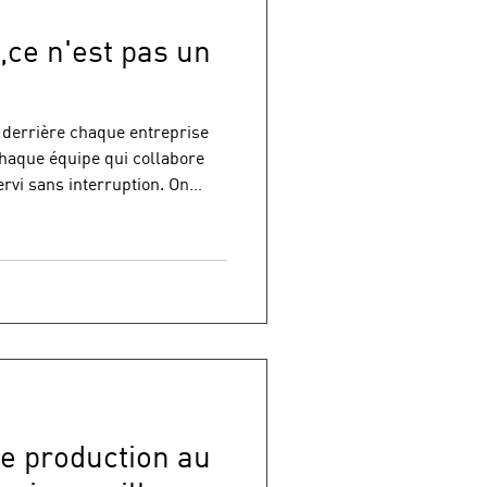
l,ce n'est pas un
e derrière chaque entreprise
chaque équipe qui collabore
ervi sans interruption. On
bre, de bande passante. Ce
 mais ils ne racontent qu'une
question n'est pas "à quelle
?", mais plutôt : savez-vous ce
eau, à tout moment ? 01 — Le
re production au