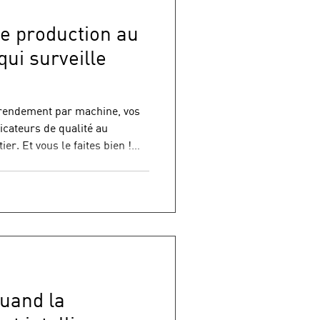
re production au
ui surveille
 rendement par machine, vos
icateurs de qualité au
r. Et vous le faites bien !
éseau, lui, fait ce qu'il veut.
s. Des performances
t venir. Des liaisons qui
'au jour où elles ne tiennent
ent : une coupure au mauvais
nexpliqué
quand la