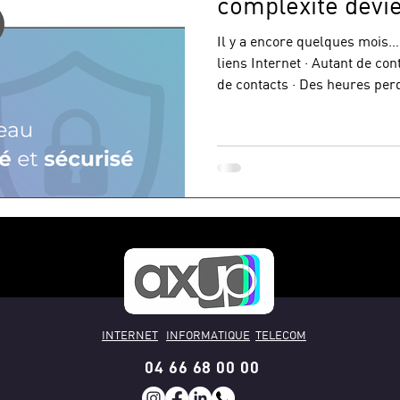
complexité devie
Il y a encore quelques mois… · 6 opérateurs télécoms ·
liens Internet · Autant de contrats, de factures, de portails,
de contacts · Des heures perdues à coordonner, relancer,
comprendre Bref : un réseau
est né.Une vision simple : re
Aujourd’hui 👇 · Toujours 12 liens Internet · Toujours la
performance · Toujours la résilience multi-opérateurs
INTERNET
INFORMATIQUE
TELECOM
04 66 68 00 00