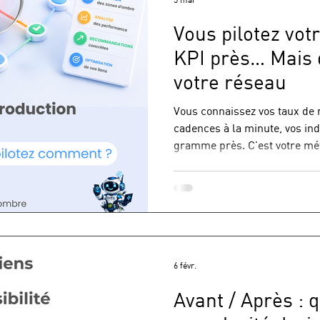
Vous pilotez vot
KPI près… Mais q
votre réseau
Vous connaissez vos taux de
cadences à la minute, vos ind
gramme près. C'est votre métie
Mais pendant ce temps… votre r
Des zones d'ombre invisible
dégradées que personne ne voi
tiennent "à peu près" — jusqu
plus. On a tous vécu ce mom
moment, un ralentissement i
6 févr.
Avant / Après : 