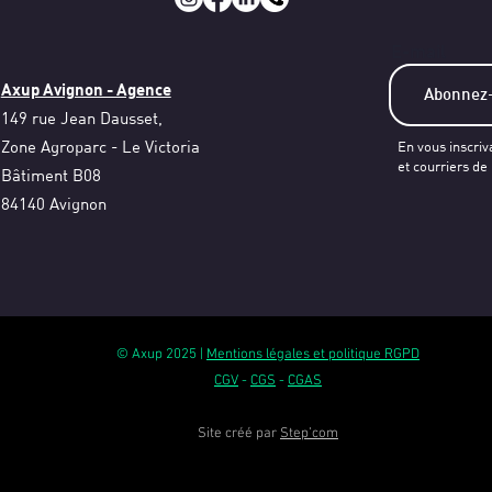
E-mail
Axup Avignon - Agence
149 rue Jean Dausset,
Zone Agroparc - Le Victoria
En vous inscriv
et courriers de
Bâtiment B08
84140 Avignon
© Axup 2025 |
Mentions légales et politique RGPD
CGV
-
CGS
-
CGAS
Site créé par
Step’com