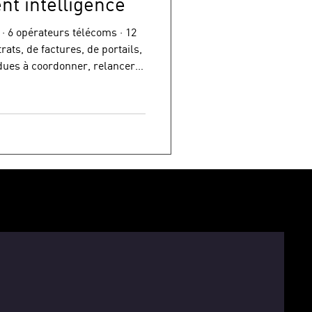
nt intelligence
 12
… fragmenté. Puis, un projet
prendre le contrôle.
Mais surtout : · 1 seul opérateur · 1