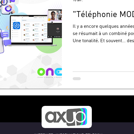
"Téléphonie M
Il y a encore quelques années
se résumait à un combiné po
Une tonalité. Et souvent… des
Un matin, un commercial rép
ordinateur. L’après-midi, il 
visio avec son client. Entre 
chat avec son équipe. Et sans même s’en rendre compte,
toutes les interactions sont 
CRM. Plus de rupture. Plu