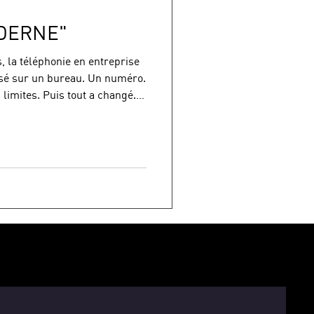
ODERNE"
, la téléphonie en entreprise
sé sur un bureau. Un numéro.
 limites. Puis tout a changé.
ond à un appel depuis son
bascule la conversation en
deux réunions, il échange par
automatiquement liées à son