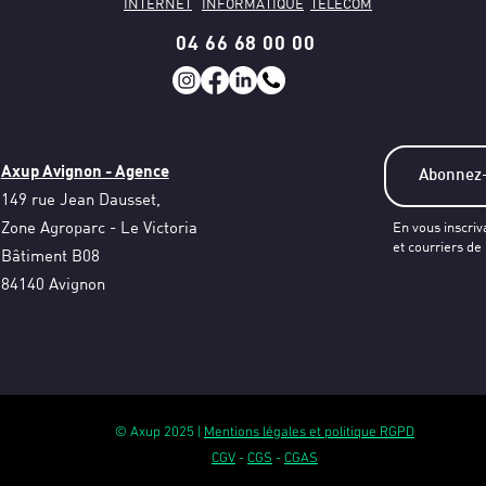
INTERNET
INFORMATIQUE
TELECOM
04 66 68 00 00
E-mail
Axup Avignon - Agence
149 rue Jean Dausset,
Zone Agroparc - Le Victoria
En vous inscriv
et courriers de
Bâtiment B08
84140 Avignon
© Axup 2025 |
Mentions légales et politique RGPD
CGV
-
CGS
-
CGAS