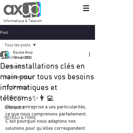
Informatique & Telecom
Post
Tous les posts
Equipe Axup
Tous les posts
16 nov. 2023
Des installations clés en
INTERNET
main pour tous vos besoins
INFORMATIQUE
informatiques et
TÉLÉPHONIE
télécoms✨👨‍💻
SERVICES
Chaque entreprise a ses particularités, 
ONE VOICE
ce que nous comprenons parfaitement. 
RÉSEAU & FIBRE
C'est pourquoi nous adaptons nos 
solutions pour qu'elles correspondent 