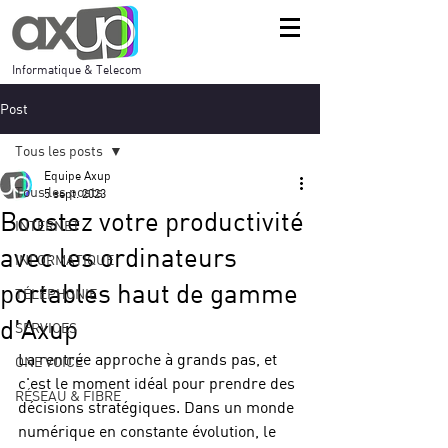
Informatique & Telecom
Post
Tous les posts
Equipe Axup
Tous les posts
5 sept. 2023
Boostez votre productivité
INTERNET
avec les ordinateurs
INFORMATIQUE
portables haut de gamme
TÉLÉPHONIE
d'Axup
SERVICES
La rentrée approche à grands pas, et 
ONE VOICE
c'est le moment idéal pour prendre des 
RÉSEAU & FIBRE
décisions stratégiques. Dans un monde 
numérique en constante évolution, le 